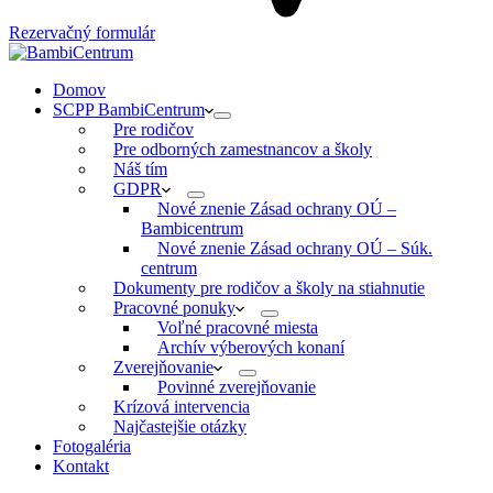
Rezervačný formulár
Domov
SCPP BambiCentrum
Pre rodičov
Pre odborných zamestnancov a školy
Náš tím
GDPR
Nové znenie Zásad ochrany OÚ –
Bambicentrum
Nové znenie Zásad ochrany OÚ – Súk.
centrum
Dokumenty pre rodičov a školy na stiahnutie
Pracovné ponuky
Voľné pracovné miesta
Archív výberových konaní
Zverejňovanie
Povinné zverejňovanie
Krízová intervencia
Najčastejšie otázky
Fotogaléria
Kontakt