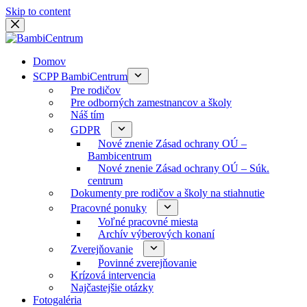
Skip to content
Domov
SCPP BambiCentrum
Pre rodičov
Pre odborných zamestnancov a školy
Náš tím
GDPR
Nové znenie Zásad ochrany OÚ –
Bambicentrum
Nové znenie Zásad ochrany OÚ – Súk.
centrum
Dokumenty pre rodičov a školy na stiahnutie
Pracovné ponuky
Voľné pracovné miesta
Archív výberových konaní
Zverejňovanie
Povinné zverejňovanie
Krízová intervencia
Najčastejšie otázky
Fotogaléria